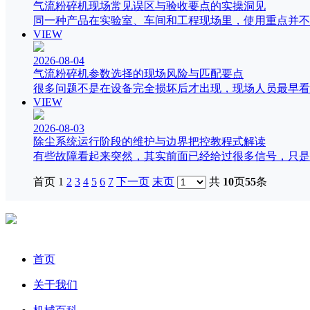
气流粉碎机现场常见误区与验收要点的实操洞见
同一种产品在实验室、车间和工程现场里，使用重点并不
V
I
E
W
2026-08-04
气流粉碎机参数选择的现场风险与匹配要点
很多问题不是在设备完全损坏后才出现，现场人员最早看
V
I
E
W
2026-08-03
除尘系统运行阶段的维护与边界把控教程式解读
有些故障看起来突然，其实前面已经给过很多信号，只是
首页 1
2
3
4
5
6
7
下一页
末页
共
10
页
55
条
官方网址 :
www.hnmedium.com
首页
关于我们