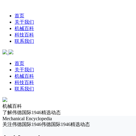
首页
关于我们
机械百科
科技百科
联系我们
首页
关于我们
机械百科
科技百科
联系我们
机械百科
了解伟德国际1946精选动态
Mechanical Encyclopedia
关注伟德国际1946伟德国际1946精选动态