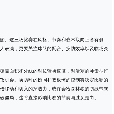
船。这三场比赛在风格、节奏和战术取向上各有侧
人表演，更要关注球队的配合、换防效率以及临场决
覆盖面积和外线的对位转换速度，对活塞的冲击型打
攻机会。换防时的协同和篮板球的控制将决定比赛的
借移动和切入的穿透力，或许会给森林狼的防线带来
破僵局，这将直接影响比赛的节奏与胜负走向。