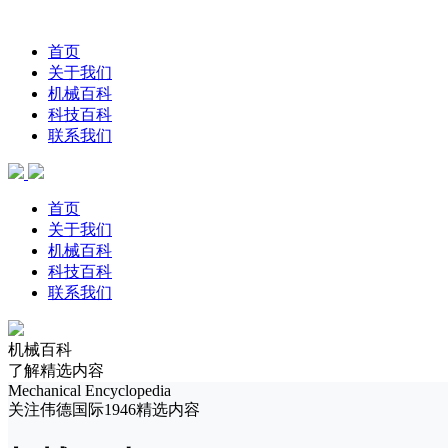
首页
关于我们
机械百科
科技百科
联系我们
首页
关于我们
机械百科
科技百科
联系我们
机械百科
了解精选内容
Mechanical Encyclopedia
关注伟德国际1946精选内容