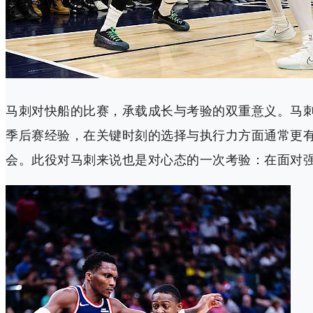
马刺对快船的比赛，承载成长与考验的双重意义。马
季后赛经验，在关键时刻的选择与执行力方面通常更
会。此役对马刺来说也是对心态的一次考验：在面对