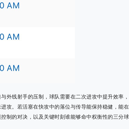
口与外线射手的压制，球队需要在二次进攻中提升效率，
来进攻。若活塞在快攻中的落位与传导能保持稳健，能在
误控制的对决，以及关键时刻谁能够命中权衡性的三分球