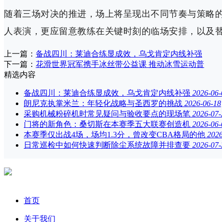
随着三场对决的推进，场上将呈现出不同节奏与策略
人表演，更应留意教练在关键时刻的临场安排，以及
上一篇：
备战四川：莱迪合练显成效，乌戈肯定内线补强
下一篇：
花滑世界冠军携手冰丝带公益课 推动冰雪运动普
精选内容
备战四川：莱迪合练显成效，乌戈肯定内线补强
2026-06-
朗尼克执掌米兰：年轻化战略与圣西罗的挑战
2026-06-18
采购机械粉碎机时常见疑问与验收要点的现场笔
2026-07-
门将的新角色：桑切斯在本赛季五大联赛创造机
2026-06-
本赛季仅出战4场，场均1.3分，曾改变CBA格局的他
2026
日常巡检中如何快速判断除尘系统故障并排查要
2026-07-
官方网址 :
www.hnmedium.com
首页
关于我们