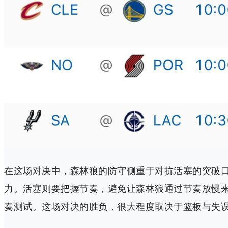
在这场对决中，森林狼的防守侧重于对抗活塞的突破
力。活塞则要把握节奏，避免让森林狼通过节奏放慢
奏测试。这场对决的胜负，很大程度取决于篮板与失