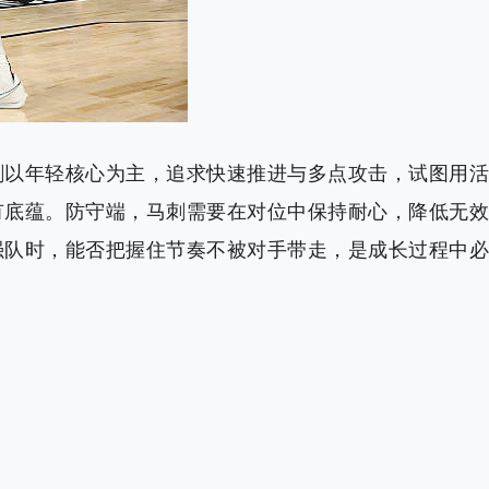
刺以年轻核心为主，追求快速推进与多点攻击，试图用活
有底蕴。防守端，马刺需要在对位中保持耐心，降低无效
强队时，能否把握住节奏不被对手带走，是成长过程中必