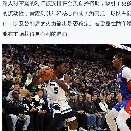
湖人对雷霆的对阵被安排在全美直播档期，吸引了更
的流动性；雷霆则以年轻核心的成长为亮点，球队在防
行，以及替补席的火力输出是否稳定。若雷霆在防守
能在主场获得更有利的局面。