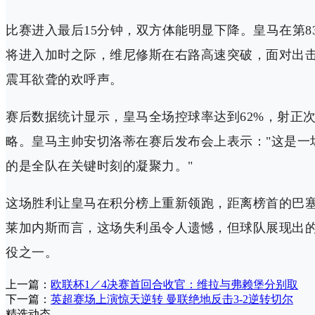
比赛进入最后15分钟，双方体能明显下降。皇马在第
将进入加时之际，维尼修斯在右路高速突破，面对出
震耳欲聋的欢呼声。
赛后数据统计显示，皇马全场控球率达到62%，射正
略。皇马主帅安切洛蒂在赛后发布会上表示："这是
的是全队在关键时刻的凝聚力。"
这场胜利让皇马在积分榜上重新领跑，距离榜首的巴
莱加内斯而言，这场失利虽令人遗憾，但球队展现出
役之一。
上一篇：
欧联杯1／4决赛首回合收官：维拉与弗赖堡分别取
下一篇：
英超赛场上演惊天逆转 曼联绝地反击3-2逆转切尔
精选动态