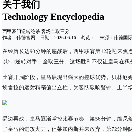
关于我们
Technology Encyclopedia
西甲豪门逆转绝杀 客场全取三分
作者：伟德官网 日期：2026-06-16 浏览：
来源：伟德国际VI
在经历长达90分钟的鏖战后，西甲联赛第12轮迎来
以2-1逆转对手，全取三分。这场胜利不仅让皇马在
比赛开局阶段，皇马展现出强大的控球优势。贝林厄姆
埃雷拉的远射稍稍偏出立柱，为客队敲响警钟。上半
易边再战，皇马逐渐掌控比赛节奏。第56分钟，维尼
了皇马的进攻火力，但莱加内斯并未放弃，第72分钟