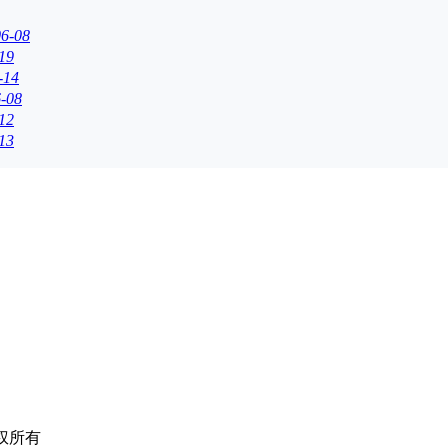
06-08
19
-14
-08
12
13
版权所有