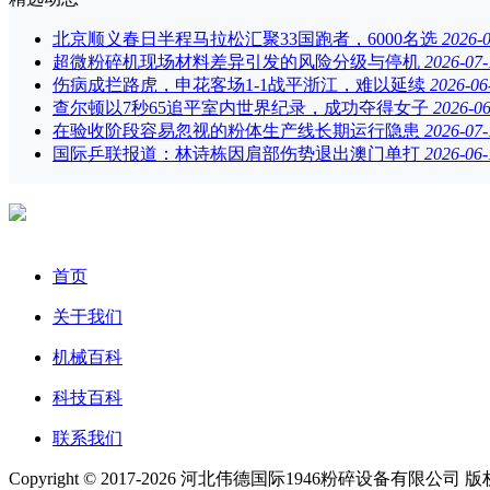
北京顺义春日半程马拉松汇聚33国跑者，6000名选
2026-
超微粉碎机现场材料差异引发的风险分级与停机
2026-07-
伤病成拦路虎，申花客场1-1战平浙江，难以延续
2026-06
查尔顿以7秒65追平室内世界纪录，成功夺得女子
2026-06
在验收阶段容易忽视的粉体生产线长期运行隐患
2026-07-
国际乒联报道：林诗栋因肩部伤势退出澳门单打
2026-06-
官方网址 :
www.hnmedium.com
首页
关于我们
机械百科
科技百科
联系我们
Copyright © 2017-2026 河北伟德国际1946粉碎设备有限公司 