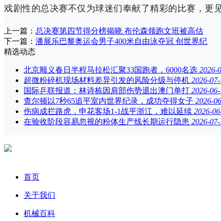
戏剧性的总决赛不仅为球迷们奉献了精彩的比赛，更
上一篇：
总决赛第四节得分榜揭晓 布伦森领跑文班被高估
下一篇：
潘展乐巴黎奥运会男子400米自由泳夺冠 创世界纪
精选动态
北京顺义春日半程马拉松汇聚33国跑者，6000名选
2026-
超微粉碎机现场材料差异引发的风险分级与停机
2026-07-
国际乒联报道：林诗栋因肩部伤势退出澳门单打
2026-06-
查尔顿以7秒65追平室内世界纪录，成功夺得女子
2026-06
伤病成拦路虎，申花客场1-1战平浙江，难以延续
2026-06
在验收阶段容易忽视的粉体生产线长期运行隐患
2026-07-
官方网址 :
www.hnmedium.com
首页
关于我们
机械百科