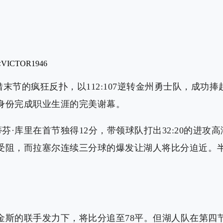
CTOR1946
末节的疯狂反扑，以112:107逆转金州勇士队，成功
身份完成职业生涯的完美谢幕。
·库里在首节独得12分，带领球队打出32:20的进
受阻，而拉塞尔连续三分球的爆发让湖人将比分迫近。半场
金斯的联手发力下，将比分追至78平。但湖人队在第四节