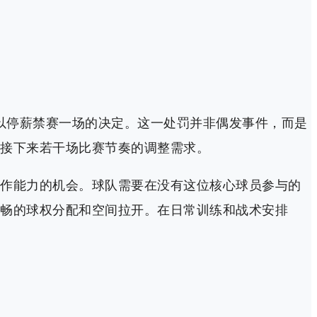
以停薪禁赛一场的决定。这一处罚并非偶发事件，而是
接下来若干场比赛节奏的调整需求。
作能力的机会。球队需要在没有这位核心球员参与的
畅的球权分配和空间拉开。在日常训练和战术安排