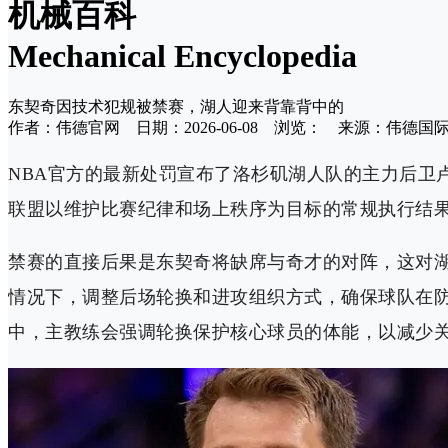
机械百科
Mechanical Encyclopedia
东契奇因技术犯规被禁赛，湖人迎来背靠背中的
作者：伟德官网 日期：2026-06-08 浏览：
来源：伟德国际VI
NBA官方的最新处罚宣布了洛杉矶湖人队的主力后卫
联盟以维护比赛纪律和场上秩序为目标的常规执行结
禁赛的直接后果是东契奇将缺席与奇才的对阵，这对
情况下，调整后场轮换和进攻组织方式，确保球队在
中，主教练会强调轮换保护核心球员的体能，以减少