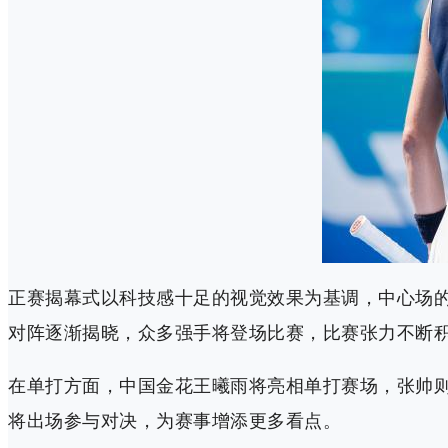
正赛揭幕式以科技感十足的视觉效果为基调，中心场
对阵逐渐揭晓，众多强手将登场比赛，比赛张力不断
在单打方面，中国金花王曦雨将亮相单打赛场，张帅
将出场参与对决，为赛事增添更多看点。