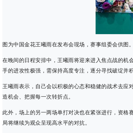
图为中国金花王曦雨在发布会现场，赛事组委会供图
在晚间的日程安排中，王曦雨将迎来进入焦点战的机会
手的进攻性极强，需保持高度专注，逐分寻找破绽并
王曦雨表示，自己会以积极的心态和稳健的战术去应
造机会、把握每一次转折点。
此外，场上的另一两场单打对决也在紧张进行，资格
局将继续为观众呈现高水平的对抗。