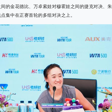
之间的金花德比、万卓索娃对穆霍娃之间的捷克对决、朱
焦点集中在正赛首轮的多组对决之上。