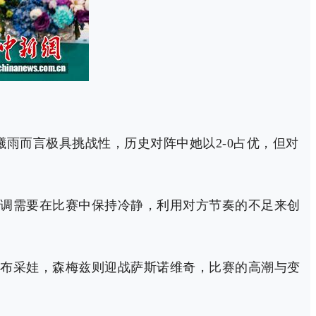
雨而言极具挑战性，历史对阵中她以2-0占优，但对
调需要在比赛中保持冷静，利用对方节奏的不足来创
布采娃，森梅兹则迎战萨斯诺维奇，比赛的高潮与变